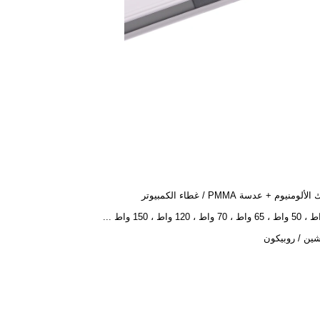
لومنيوم + عدسة PMMA / غطاء الكمبيوتر
ين / روبيكون