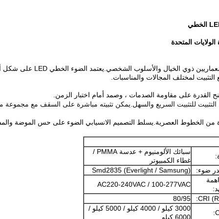
تم تصميم المصباح الخطي LED حصر
التثبيت لمختلف المجالات والمناسبات.
نح القدرة على مقاومة الصدمات ، وصمد أمام اختبار الزمن.
ة التثبيت للتثبيت السريع والسهل.يمكن تثبيته مباشرة على السقف مع مجموعة من 
سبائك الألومنيوم + عدسة PMMA /
:
غطاء الكمبيوتر
ر ضوء:
Smd2835 (Everlight / Samsung)
همة
AC220-240VAC / 100-277VAC
د:
80/95
CRI (R
3000 كيلو / 4000 كيلو / 5000 كيلو /
C
6000 كيلو