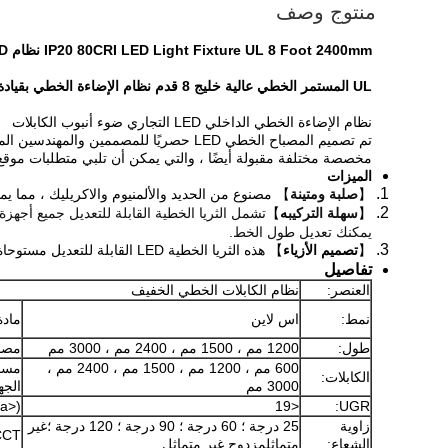
منتوج وصف
IP20 80CRI LED Light Fixture UL 8 Foot 2400mm نظام LED الخطي
UL المستمر الخطي عالية خليج 8 قدم نظام الإضاءة الخطي بقيادة الولايات المتحدة
نظام الإضاءة الخطي الداخلي LED التجاري ضوء أنبوب الكابلات
مخصصة مختلفة مقبولة أيضًا ، والتي يمكن أن تلبي متطلبات موقع 
الميزات
【
صلبة ومتينة
】 مصنوع من الحديد والألمنيوم والاكريليك ، مما يم
【
سهلة التركيب
ه
】
تشمل الثريا الخطية القابلة للتعديل جميع أجهز
يمكنك تعديل طول الخط.
【
تصميم الأزياء
】 هذه الثريا الخطية LED القابلة للتعديل مستوحاة من الخطوط العصرية.يسلط التصميم الانسيابي الضوء على حس الموضة والمستقبل.سيضيف التصميم الحديث للضوء المعلق مظهرًا عصريًا.
تفاصيل
العنصر:
نظام الكابلات الخطي الخفيف
نمط:
اس لاين
مادة
طول:
1200 مم ، 1500 مم ، 2400 مم ، 3000 مم
مصد
600 مم ، 1200 مم ، 1500 مم ، 2400 مم ،
مسا
الكابلات:
3000 مم
الجه
a>):
<19
UGR:
زاوية
25 درجة ؛ 60 درجة ؛ 90 درجة ؛ 120 درجة ؛غير
CT:
الشعاع:
متماثلمزدوج غير متماثل