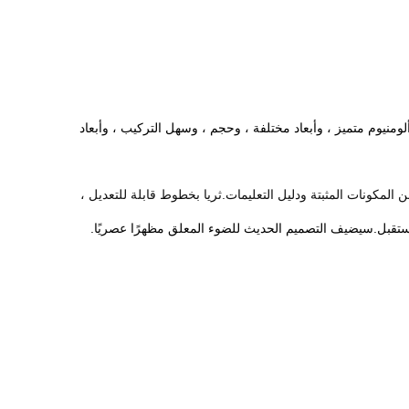
يًا للمصممين والمهندسين المعماريين ذوي الخيال والأسلوب الشخصي.يعتمد الضوء الخطي LED على شكل ألومنيوم متميز ، وأبعاد مختلفة ، وحجم ، وسهل التركيب ، وأبعاد
المكونات المثبتة ودليل التعليمات.ثريا بخطوط قابلة للتعديل ،