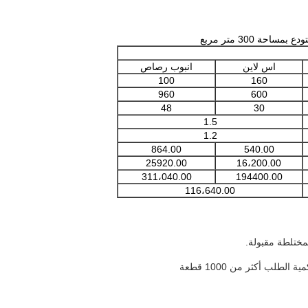
اس لاين
انبوب رصاص
100
160
960
600
48
30
1.5
1.2
864.00
540.00
25920.00
16،200.00
311،040.00
194400.00
116،640.00
مختلطة مقبولة.