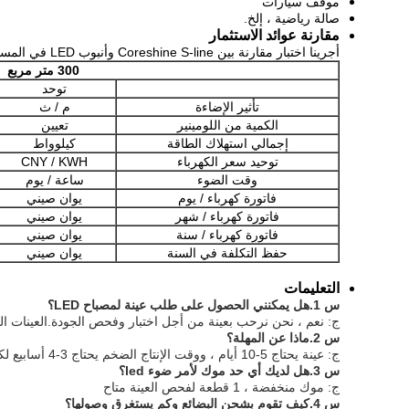
موقف سيارات
صالة رياضية ، إلخ.
مقارنة عوائد الاستثمار
أجرينا اختبار مقارنة بين Coreshine S-line وأنبوب LED في المستودع بمساحة 300 متر مربع
300 متر مربع
توحد
تأثير الإضاءة
م / ث
الكمية من اللومينير
تعيين
إجمالي استهلاك الطاقة
كيلوواط
توحيد سعر الكهرباء
CNY / KWH
وقت الضوء
ساعة / يوم
فاتورة كهرباء / يوم
يوان صيني
فاتورة كهرباء / شهر
يوان صيني
فاتورة كهرباء / سنة
يوان صيني
حفظ التكلفة في السنة
يوان صيني
التعليمات
س 1.هل يمكنني الحصول على طلب عينة لمصباح LED؟
ج: نعم ، نحن نرحب بعينة من أجل اختبار وفحص الجودة.العينات ال
س 2.ماذا عن المهلة؟
ج: عينة يحتاج 5-10 أيام ، ووقت الإنتاج الضخم يحتاج 3-4 أسابيع لكمية الطلب أكثر من 1000 قطعة
س 3.هل لديك أي حد موك لأمر ضوء led؟
ج: موك منخفضة ، 1 قطعة لفحص العينة متاح
س 4.كيف تقوم بشحن البضائع وكم يستغرق وصولها؟