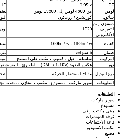
HD:
> 0.95
PF:
لومن:
من 4800 لومن إلى 19800 لومن
يعتم
سائق:
كوريشين / روبيكون
اللو
مستوي رقم
التعريف
IP20
لون 
الألكتروني:
كفاءة:
160lm / w ، 180lm / w
سلط
ضمان:
5 سنوات
فترة
التركيب
سلسلة ، حبل ، قضيب ، مثبت على السطح
موص
دور
عكس الضوء (DALI / 1-10V) ، الطوارئ ، المستشعر ، بقعة ضوء المسار
نوع التبديل:
مفتاح استشعار الحركة
شحن
التطبيقات:
سوبر ماركت ، مستودع ، مكتب ، مخازن ، محلات تجاري
التطبيقات
سوبر ماركت
مستودع
مبنى مكاتب راقي
غرفة المؤتمرات
قاعة الاجتماعات
مكتب الاستوديو
مصنع