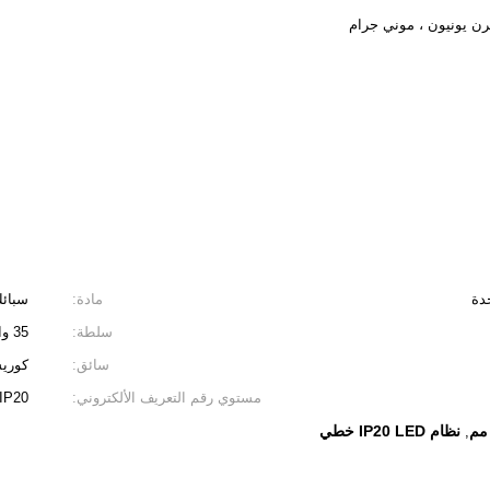
حدة
مادة:
سبائك الأ
سلطة:
35 واط ، 50 واط ، 65 واط ، 70 واط ، 120 واط ، 150 واط ...
سائق:
كوريش
مستوي رقم التعريف الألكتروني:
IP20
نظام IP20 LED خطي
,