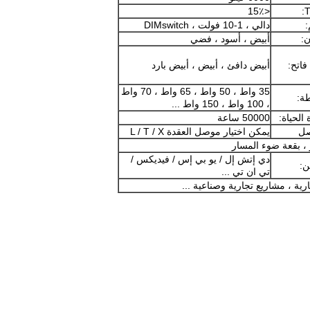
<15٪
T
:
دالي ، 1-10 فولت ، DIMswitch
ن:
أبيض ، أسود ، فضي
فاتح:
أبيض دافئ ، أبيض ، أبيض بارد
35 واط ، 50 واط ، 65 واط ، 70 واط
ة:
، 100 واط ، 150 واط ...
 الحياة:
50000 ساعة
ل
يمكن اختيار موصل العقدة L / T / X
دي إتش إل / يو بي إس / فيديكس /
:
تي ان تي ...
ة ، مشاريع تجارية وصناعية ...