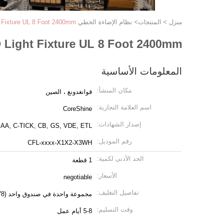
منزل
>
المنتجات
>
نظام الإضاءة الخطي LED
ED Light Fixture UL 8 Foot 2400mm
 80CRI LED Light Fixture UL 8 Foot 2400mm
المعلومات الأساسية
مكان المنشأ:
قوانغدونغ ، الصين
اسم العلامة التجارية:
CoreShine
إصدار الشهادات:
SAA, C-TICK, CB, GS, VDE, ETL
رقم الموديل:
CFL-xxxx-X1X2-X3WH
الحد الأدنى لكمية:
1 قطعة
الأسعار:
negotiable
تفاصيل التغليف:
مجموعة واحدة في صندوق واحد (1678 * 170 * 92 مم)
وقت التسليم:
5-8 أيام عمل