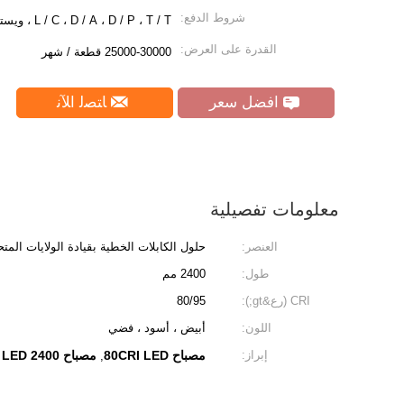
شروط الدفع:
L / C ، D / A ، D / P ، T / T ، ويسترن يونيون ، موني جرام
القدرة على العرض:
25000-30000 قطعة / شهر
افضل سعر
ﺎﺘﺼﻟ ﺍﻶﻧ
معلومات تفصيلية
العنصر:
حلول الكابلات الخطية بقيادة الولايات المت
طول:
2400 مم
CRI (رع&gt;):
80/95
اللون:
أبيض ، أسود ، فضي
إبراز:
مصباح 80CRI LED
مصباح LED 2400 مم
,