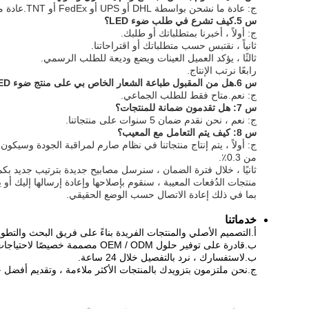
ج: عادة ما نشحن بواسطة DHL أو UPS أو FedEx أو TNT.عادة ما يستغرق 5-7 أيام للوصول.الشحن الجوي والبحري اختياري أيضًا.
س 5.كيف تشرع في طلب ضوء LED؟
ج: أولاً ، أخبرنا بمتطلباتك أو طلبك.
ثانياً ، نقتبس حسب متطلباتك أو اقتراحاتنا.
ثالثًا ، يؤكد العميل العينات ويضع وديعة للطلب الرسمي.
رابعًا نرتب الإنتاج.
س 6.هل من المقبول طباعة الشعار الخاص بي على منتج ضوء LED؟
ج: نعم.متاح فقط للطلب الجماعي.
س 7: هل تقدمون ضمانة للمنتجات؟
ج: نعم ، نحن نقدم ضمان 5 سنوات على منتجاتنا.
س 8: كيف يتم التعامل مع المعيب؟
ج: أولاً ، يتم إنتاج منتجاتنا في نظام صارم لمراقبة الجودة وسيكون
من 0.3٪.
ثانيًا ، خلال فترة الضمان ، سنرسل مصابيح جديدة بترتيب جديد ب
منتجات الدُفعات المعيبة ، سنقوم بإصلاحها وإعادة إرسالها إليك أو 
بما في ذلك إعادة الاتصال حسب الوضع الحقيقي.
خدماتنا
أ.التصميم الأصلي والمنتجات الفريدة بناءً على فريق البحث والتطوي
ب.قادرة على توفير حلول OEM / ODM مصممة خصيصًا لاحتياجات العملاء ؛يمكن تخصيص تغليف صندوق البيع بالتجزئة ، إلخ.
ب.لاستفسارك ، نرد بالتفصيل خلال 24 ساعة.
ج.نحن ملتزمون بتزويدك بالمنتجات الأكثر ملاءمة ، وتقديم أفضل خد